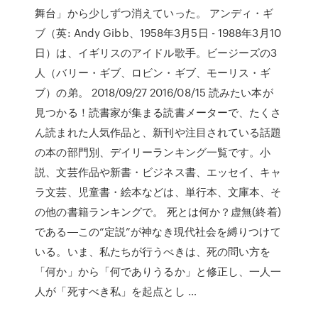
舞台」から少しずつ消えていった。 アンディ・ギ
ブ（英: Andy Gibb、1958年3月5日 - 1988年3月10
日）は、イギリスのアイドル歌手。ビージーズの3
人（バリー・ギブ、ロビン・ギブ、モーリス・ギ
ブ）の弟。 2018/09/27 2016/08/15 読みたい本が
見つかる！読書家が集まる読書メーターで、たくさ
ん読まれた人気作品と、新刊や注目されている話題
の本の部門別、デイリーランキング一覧です。小
説、文芸作品や新書・ビジネス書、エッセイ、キャ
ラ文芸、児童書・絵本などは、単行本、文庫本、そ
の他の書籍ランキングで。 死とは何か？虚無(終着)
である―この“定説”が神なき現代社会を縛りつけて
いる。いま、私たちが行うべきは、死の問い方を
「何か」から「何でありうるか」と修正し、一人一
人が「死すべき私」を起点とし …