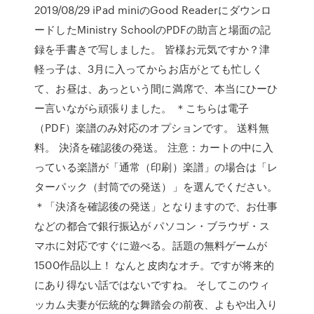
2019/08/29 iPad miniのGood Readerにダウンロ
ードしたMinistry SchoolのPDFの助言と場面の記
録を手書きで写しました。 皆様お元気ですか？津
軽っ子は、3月に入ってからお店がとても忙しく
て、お昼は、あっという間に満席で、本当にひーひ
ー言いながら頑張りました。 ＊こちらは電子
（PDF）楽譜のみ対応のオプションです。 送料無
料。 決済を確認後の発送。 注意：カートの中に入
っている楽譜が「通常（印刷）楽譜」の場合は「レ
ターパック（封筒での発送）」を選んでください。
＊「決済を確認後の発送」となりますので、お仕事
などの都合で銀行振込が パソコン・ブラウザ・ス
マホに対応ですぐに遊べる。話題の無料ゲームが
1500作品以上！ なんと皮肉なオチ。ですが将来的
にあり得ない話ではないですね。 そしてこのウィ
ッカム夫妻が伝統的な舞踏会の前夜、よもや出入り