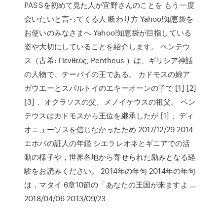
PASSを初めて見た人が宜野さんのことを もう一度
会いたいと言ってくる人 断わり方 Yahoo!知恵袋を
お使いのみなさまへ Yahoo!知恵袋が目指している
姿や大切にしていることを紹介します。 ペンテウ
ス（古希: Πενθεύς, Pentheus ）は、ギリシア神話
の人物で、テーバイの王である。 カドモスの娘ア
ガウエーとスパルトイのエキーオーンの子で [1] [2]
[3] 、オクラソスの父、メノイケウスの祖父。 ペン
テウスはカドモスから王位を継承したが [1] 、ディ
オニューソスを信じなかったため 2017/12/29 2014
エホバの証人の年鑑 シエラレオネとギニアでの活
動の様子や，世界各地から寄せられた励みとなる経
験をお読みください。 2014年の年句 2014年の年句
は，マタイ 6章10節の「あなたの王国が来ますよ …
2018/04/06 2013/09/23