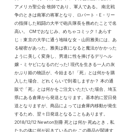
アメリカ聖公会 牧師であり、軍人である。 南北戦
争のときは南軍の将軍となり、ロバート・E・リー
の指揮した戦闘の大半で砲兵隊長を務めたことで名
高い。 CMでおなじみ、めちゃコミック！あらす
じ：東京の大学に通う地味な女・山田雅美には、あ
る秘密があった。雅美は夜になると魔法がかかった
ように美しく変身し、男達に性を捧げるデリヘル
嬢・ミヤビになるのだった! 現代を生きる一人の灰
かぶり姫の物語が、今始まる! 「死」とは何かを購
入した場合、どれくらいで到着しますか？ 本の通
販で「死」とは何かをご注文いただいた場合、埼玉
県にある倉庫から発送となります。基本的に翌日発
送となりますが、商品によっては倉庫内移動が発生
するため、翌々日発送となることもあります。
2018/12/12 Newton別冊 死とは何か 死ぬとき，私
たちの体に何が起きているのか この商品が関連す