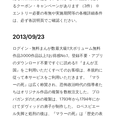
るクーポン・キャンペーンがあります （3件） ※
エントリー必要の有無や実施期間等の各種詳細条件
は、必ず各説明頁でご確認ください。
2013/09/23
ログイン - 無料まんが数最大級!!大ボリューム無料
作品3000作品以上!!お得感No.1。登録不要・アプリ
のダウンロード不要ですぐに読める!! 『まんが王
国』をご利用いただくすべてのお客様は、本規約に
従って本サービスをご利用いただきます。 『マラ
ーの死』は広く称賛され、恐怖政治時代の指導者た
ちはオリジナル作品の複製を数枚注文した。 プロ
パガンダのための複製は、1793年から1794年にか
けてダヴィッドの弟子が制作した。 ロベスピエー
ル失脚と処刑の後は、『マラーの死』は「歴史の表