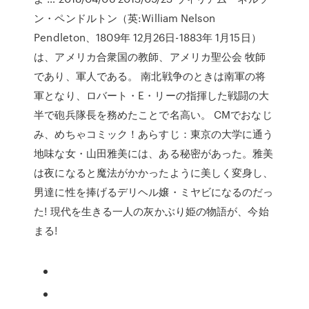
ン・ペンドルトン（英:William Nelson
Pendleton、1809年 12月26日-1883年 1月15日）
は、アメリカ合衆国の教師、アメリカ聖公会 牧師
であり、軍人である。 南北戦争のときは南軍の将
軍となり、ロバート・E・リーの指揮した戦闘の大
半で砲兵隊長を務めたことで名高い。 CMでおなじ
み、めちゃコミック！あらすじ：東京の大学に通う
地味な女・山田雅美には、ある秘密があった。雅美
は夜になると魔法がかかったように美しく変身し、
男達に性を捧げるデリヘル嬢・ミヤビになるのだっ
た! 現代を生きる一人の灰かぶり姫の物語が、今始
まる!