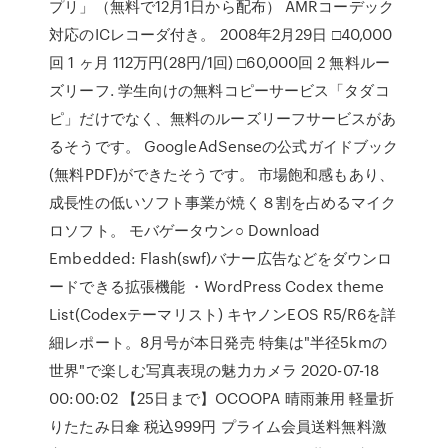
プリ」（無料で12月1日から配布） AMRコーデック
対応のICレコーダ付き。 2008年2月29日 □40,000
回 1 ヶ月 112万円(28円/1回) □60,000回 2 無料ルー
ズリーフ. 学生向けの無料コピーサービス「タダコ
ピ」だけでなく、無料のルーズリーフサービスがあ
るそうです。 GoogleAdSenseの公式ガイドブック
(無料PDF)ができたそうです。 市場飽和感もあり、
成長性の低いソフト事業が焼く８割を占めるマイク
ロソフト。 モバゲータウン○ Download
Embedded: Flash(swf)バナー広告などをダウンロ
ードできる拡張機能 ・WordPress Codex theme
List(Codexテーマリスト) キヤノンEOS R5/R6を詳
細レポート。8月号が本日発売 特集は"半径5kmの
世界"で楽しむ写真表現の魅力カメラ 2020-07-18
00:00:02 【25日まで】OCOOPA 晴雨兼用 軽量折
りたたみ日傘 税込999円 プライム会員送料無料激