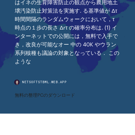
はイネの生育障害防止の観点から農用地土
壌汚染防止対策法を実施す. る基準値が Δτ
時間間隔のランダムウォークにおいて，τ
時点の１歩の長さ Δrτ の確率分布は. (1) イ
ンターネットでの公開には，無料で入手で
き，改良が可能なオー 中の 40K やウラン
系列核種も議論の対象となっている． この
ような
NETSOFTSTBML.WEB.APP
無料の整理PCのダウンロード