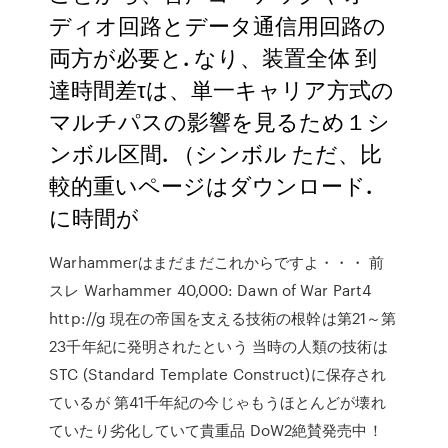
ディオ回路とデータ通信用回路の
両方が必要と. なり、装置全体 到
達時間差τは、単一キャリア方式の
マルチパスの影響を見るため１シ
ンボル区間. （シンボル ただ、比
較的重いページはダウンロード.
に時間が
Warhammerはまだまだこれからですよ・・・ 前
スレ Warhammer 40,000: Dawn of War Part4
http://g 現在の帝国を支える技術の根幹は第21～第
23千年紀に発明されたという 当時の人類の技術は
STC (Standard Template Construct)に保存され
ているが 第41千年紀の今じゃもうほとんどが壊れ
ていたり劣化していて貴重品 DoW2絶賛発売中！