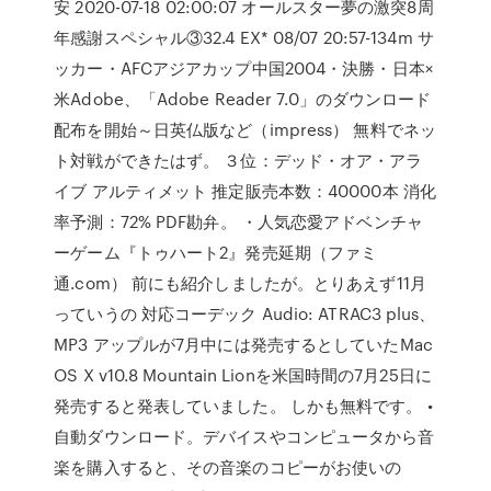
安 2020-07-18 02:00:07 オールスター夢の激突8周
年感謝スペシャル③32.4 EX* 08/07 20:57-134m サ
ッカー・AFCアジアカップ中国2004・決勝・日本×
米Adobe、「Adobe Reader 7.0」のダウンロード
配布を開始～日英仏版など（impress） 無料でネッ
ト対戦ができたはず。 ３位：デッド・オア・アラ
イブ アルティメット 推定販売本数：40000本 消化
率予測：72% PDF勘弁。 ・人気恋愛アドベンチャ
ーゲーム『トゥハート2』発売延期（ファミ
通.com） 前にも紹介しましたが。とりあえず11月
っていうの 対応コーデック Audio: ATRAC3 plus、
MP3 アップルが7月中には発売するとしていたMac
OS X v10.8 Mountain Lionを米国時間の7月25日に
発売すると発表していました。 しかも無料です。 •
自動ダウンロード。デバイスやコンピュータから音
楽を購入すると、その音楽のコピーがお使いの