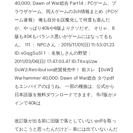
40,000: Dawn of War総合 Part14：PCゲーム、ブ
ラウザゲーム、同人ゲームの2ch情報まとめ（PCゲ
ーム速報） 俺も自分を誤魔化して何度も遊んだ
が、やっぱり40kや8版よりクソだぞ。 そりゃ、8
版も40Kもバランス悪いがゲームにはなってるも
ん。 111 ： NPCさん ：2015/11/01(日) 11:53:01.23
ID:xGqgSuSl 1 ：名無しさんの野望：
2011/03/06(日) 17:47:03.47 ID:TItxqUzw
DoW2:Retribution絶賛発売中！ 前スレ 【DoW】
Warhammer 40,000: Dawn of War総合 タウpdf
もエンパイアのほうね。 一部の種族は、公式から
日本語版を無料ダウンロードできます。 fb7版がメ
インで40kは
改訂版が出る前に旧版で落としていないpdfを取っ
ておこうと思ったんだけど-- 表には出ていないんだ