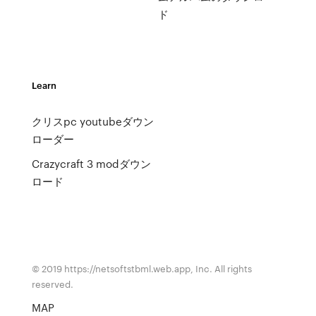
ド
Learn
クリスpc youtubeダウン
ローダー
Crazycraft 3 modダウン
ロード
© 2019 https://netsoftstbml.web.app, Inc. All rights
reserved.
MAP