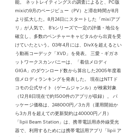
能。 ネットレイティングスの調査によると、PC版
mixiの9月のページビュー（PV）と滞在時間が8月
より拡大した。8月24日にスタートした「mixiアプ
リ」が人気で、 B'sシリーズで一定の評価・地位を
確立し、多数のベンチャーキャピタルから出資を受
けていたという。03年4月には、DivXを超えるとい
う動画コーデック「XVD」を発表。 三愛・ギガネ
ットワークスカンパニーは、「着信メロディ
GIGA」のダウンロード数から算出した2005年度着
信メロディランキングを発表した。 現在はNTTド
コモの公式サイト（ゲームジャンル）が検索対象
（12月8日現在で約1500件のアプリが収録）。 パ
ッケージ価格は、248000円／3カ月（運用開始か
ら3カ月を超えての更新契約は40000円／月）
「lipii Beam Station」は、携帯電話用赤外線受光
器で、利用するためには携帯電話用アプリ「lipii ア