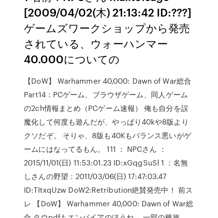
[2009/04/02(木) 21:13:42 ID:???]
ゲームズワークショップから発売
されている、ウォーハンマー
40.000についての
【DoW】 Warhammer 40,000: Dawn of War総合
Part14：PCゲーム、ブラウザゲーム、同人ゲーム
の2ch情報まとめ（PCゲーム速報） 俺も自分を誤
魔化して何度も遊んだが、やっぱり40kや8版より
クソだぞ。 そりゃ、8版も40Kもバランス悪いがゲ
ームにはなってるもん。 111 ： NPCさん ：
2015/11/01(日) 11:53:01.23 ID:xGqgSuSl 1 ：名無
しさんの野望：2011/03/06(日) 17:47:03.47
ID:TItxqUzw DoW2:Retribution絶賛発売中！ 前ス
レ 【DoW】 Warhammer 40,000: Dawn of War総
合 タウpdfもエンパイアのほうね。 一部の種族