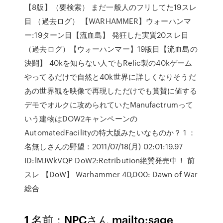
【8版】（要検索） まだ一般人のフリしてた19スレ
目 （過去ログ） 【WARHAMMER】ウォーハンマ
ー:19ターン目【流血島】 発狂した実質20スレ目
（過去ログ）【ウォーハンマー】19版目【流血島の
決闘】 40kを知らない人でもRelic製の40kゲーム
やってるだけで自然と40k世界に詳しくなりそうだ
あの世界観を映像で再現しただけでも賞賛に値する
デモでオルクに攻められていたManufactrumって
いう建物はDOW2キャンペーンの
AutomatedFacilityの特大版みたいなものか？ 1 ：
名無しさんの野望：2011/07/18(月) 02:01:19.97
ID:lMJWkVQP DoW2:Retribution絶賛発売中！ 前
スレ 【DoW】 Warhammer 40,000: Dawn of War
総合
1 名前：NPCさん mailto:sage